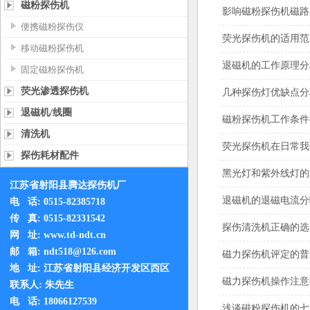
磁粉探伤机
影响磁粉探伤机​磁
便携磁粉探伤仪
荧光探伤机的适用范
移动磁粉探伤机
退磁机的工作原理分
固定磁粉探伤机
荧光渗透探伤机
几种探伤灯优缺点分
退磁机/线圈
磁粉探伤机​工作条
清洗机
荧光探伤机在日常我
探伤耗材配件
黑光灯和紫外线灯的
江苏省射阳县腾达
探伤机厂
退磁机的退磁电流分
电 话: 0515-82385718
传 真: 0515-82331542
探伤清洗机正确的选
网 址:
www.td-ndt.cn
邮 箱: ndt518@126.com
磁力探伤机评定的普
地 址: 江苏省射阳县经济开发区西区
磁力探伤机操作注意
联系人: 朱先生
电 话: 18066127539
浅谈磁粉探伤机的七